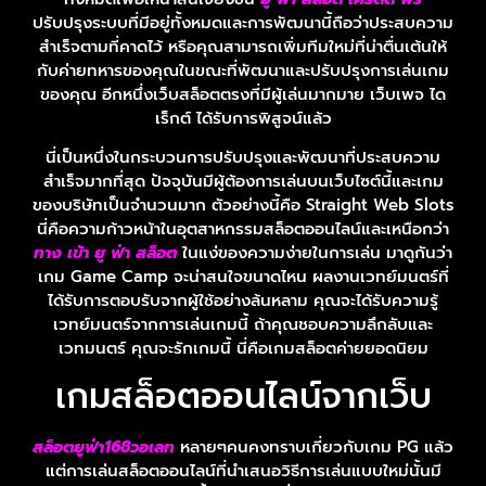
ปรับปรุงระบบที่มีอยู่ทั้งหมดและการพัฒนานี้ถือว่าประสบความ
สำเร็จตามที่คาดไว้ หรือคุณสามารถเพิ่มทีมใหม่ที่น่าตื่นเต้นให้
กับค่ายทหารของคุณในขณะที่พัฒนาและปรับปรุงการเล่นเกม
ของคุณ อีกหนึ่งเว็บสล็อตตรงที่มีผู้เล่นมากมาย เว็บเพจ ได
เร็กต์ ได้รับการพิสูจน์แล้ว
นี่เป็นหนึ่งในกระบวนการปรับปรุงและพัฒนาที่ประสบความ
สำเร็จมากที่สุด ปัจจุบันมีผู้ต้องการเล่นบนเว็บไซต์นี้และเกม
ของบริษัทเป็นจำนวนมาก ตัวอย่างนี้คือ Straight Web Slots
นี่คือความก้าวหน้าในอุตสาหกรรมสล็อตออนไลน์และเหนือกว่า
ทาง เข้า ยู ฟ่า สล็อต
ในแง่ของความง่ายในการเล่น มาดูกันว่า
เกม Game Camp จะน่าสนใจขนาดไหน ผลงานเวทย์มนตร์ที่
ได้รับการตอบรับจากผู้ใช้อย่างล้นหลาม คุณจะได้รับความรู้
เวทย์มนตร์จากการเล่นเกมนี้ ถ้าคุณชอบความลึกลับและ
เวทมนตร์ คุณจะรักเกมนี้ นี่คือเกมสล็อตค่ายยอดนิยม
เกมสล็อตออนไลน์จากเว็บ
สล็อตยูฟ่า168วอเลท
หลายๆคนคงทราบเกี่ยวกับเกม PG แล้ว
แต่การเล่นสล็อตออนไลน์ที่นำเสนอวิธีการเล่นแบบใหม่นั้นมี