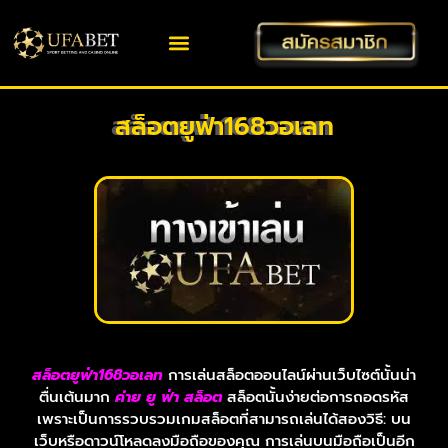
สล็อตยูฟ่า168วอเลท
สล็อตยูฟ่า168วอเลท
การเล่นสล็อตออนไลน์ผ่านเว็บไซต์นั้นน่า
ตื่นเต้นมาก
ค่าย ยู ฟ่า สล็อต
สล็อตนั้นง่ายต่อการถอดรหัส
เพราะเป็นการรวบรวมเกมสล็อตที่สามารถเล่นได้สองวิธี: บน
เว็บหรือดาวน์โหลดลงมือถือของคุณ การเล่นบนมือถือเป็นอีก