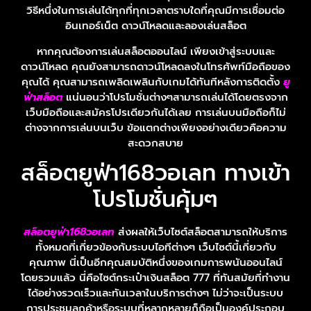
วิธีหนึ่งในการเล่นได้ทุกที่ทุกเวลาตราบใดที่คุณมีการเชื่อมต่อ
อินเทอร์เน็ต ดาวน์โหลดและลองเล่นสล็อต
หากคุณต้องการเล่นสล็อตออนไลน์ เพียงเข้าสู่ระบบและ
ดาวน์โหลด คุณยังสามารถดาวน์โหลดลงในโทรศัพท์มือถือของ
คุณได้ คุณสามารถเพลิดเพลินกับเกมได้ทันทีหลังการติดตั้ง
ยู
ฟ่าสล็อต
แน่นอนว่าโปรโมชั่นต่างๆสามารถเล่นได้โดยตรงจาก
เว็บมือถือและสมัครโปรเดียวกันได้เลย การเล่นบนมือถือก็ไม่
ต่างจากการเล่นบนเว็บ ข้อแตกต่างเพียงอย่างเดียวคือความ
สะดวกสบาย
สล็อตยูฟ่า168วอเลท ทางเข้า
โปรโมชั่นคุ้มๆ
สล็อตยูฟ่า168วอเลท
ส่งผลให้เว็บไซต์สล็อตสามารถให้บริการ
ทั้งหมดที่เกี่ยวข้องกับระบบไอทีต่างๆ เว็บไซต์นี้เกี่ยวกับ
คุณภาพ นี่เป็นอีกคุณสมบัติหนึ่งของเกมการพนันออนไลน์
โดยรวมแล้ว นี่คือไซต์กระเป๋าเงินสล็อต 777 ที่ทันสมัยที่ทำงาน
ได้อย่างรวดเร็วและทันเวลาในบริการต่างๆ ไม่ว่าจะเป็นระบบ
การประชุมลูกค้าหรือระบบที่หลากหลายก็ถือเป็นองค์ประกอบ